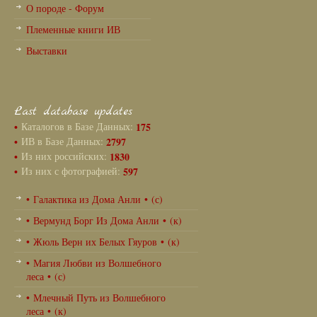
О породе - Форум
Племенные книги ИВ
Выставки
Last database updates
•
Каталогов в Базе Данных:
175
•
ИВ в Базе Данных:
2797
•
Из них российских:
1830
•
Из них с фотографией:
597
• Галактика из Дома Анли • (с)
• Вермунд Борг Из Дома Анли • (к)
• Жюль Верн их Белых Гяуров • (к)
• Магия Любви из Волшебного
леса • (с)
• Млечный Путь из Волшебного
леса • (к)