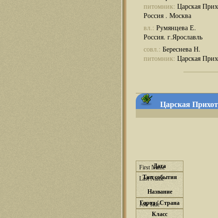
питомник:
Царская Прих
Россия . Москва
вл.:
Румянцева Е.
Россия. г.Ярославль
совл.:
Береснева Н.
питомник:
Царская Прих
Царская Прихоть
Дата
Тип события
Название
Город / Страна
Класс