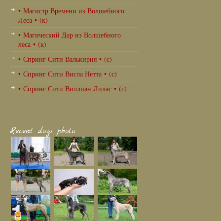
• Магистр Времени из Волшебного
Леса • (к)
• Магический Дар из Волшебного
леса • (к)
• Спринг Сити Валькирия • (с)
• Спринг Сити Висла Нетта • (с)
• Спринг Сити Виллиан Лилас • (с)
Recent dogs photo