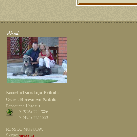
About
«Tsarskaja Prihot»
Kennel
Beresneva Natalia
Owner:
/
Береснева Наталья
+7 (926) 2277886
+7 (495) 2211553
RUSSIA. MOSCOW.
Skype:
egoza_n