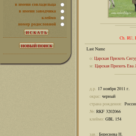
в имени совладельца
в имени заводчика
клеймо
номер родословной
Ch. RU, 
о:
Царская Прихоть Сигу
м:
Царская Прихоть Ева
д.р.
17 ноября 2011 г.
окрас:
черный
страна рождения:
Росси
№:
RKF 3202066
клеймо:
GBL 154
зав.:
Береснева Н.