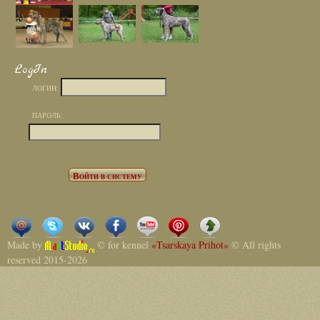
LogIn
ЛОГИН:
ПАРОЛЬ:
Made by
© for kennel
«Tsarskaya Prihot»
© All rights
reserved 2015-2026