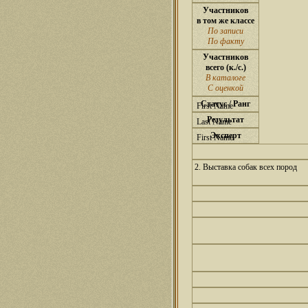
Участников
в том же классе
По записи
По факту
Участников
всего (к./с.)
В каталоге
С оценкой
Статус / Ранг
Результат
Эксперт
2. Выставка собак всех пород