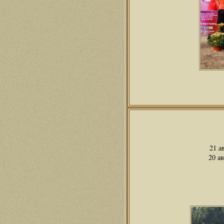
21 а
20 а