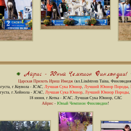
Айрис - Юный Чемпион Финляндии!
Царская Прихоть Ириш Имедж
(вл.Lindstrom Taina, Финляндия
вгуста, г.Коувола - JCAC,
Лучшая Сука Юниор
,
Лучший Юниор Породы
,
вгуста, г.Хейнола - JCAC,
Лучшая Сука Юниор
,
Лучший Юниор Породы
,
18 июня, г.Котка - JCAC, Лучшая Сука Юниор, САС
Айрис
-
Юный Чемпион Финляндии
!