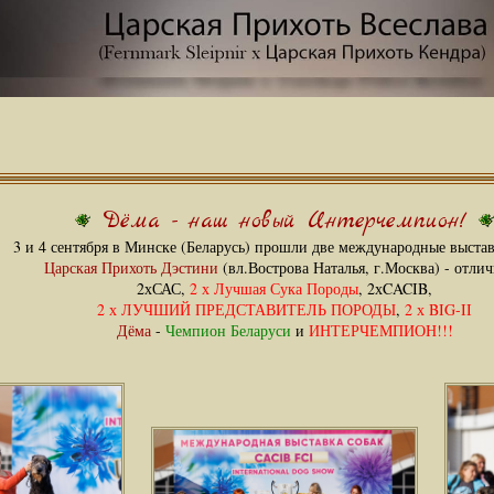
Дёма - наш новый Интерчемпион!
3 и 4 сентября в Минске (Беларусь) прошли две международные выстав
Царская Прихоть Дэстини
(вл.Вострова Наталья, г.Москва) - отлич
2хСАС,
2 х Лучшая Сука Породы
, 2хCACIB,
2 х ЛУЧШИЙ ПРЕДСТАВИТЕЛЬ ПОРОДЫ
,
2 х BIG-II
Дёма
-
Чемпион Беларуси
и
ИНТЕРЧЕМПИОН!!!