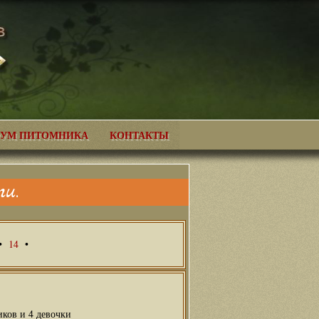
УМ ПИТОМНИКА
КОНТАКТЫ
и.
•
14
•
иков и 4 девочки