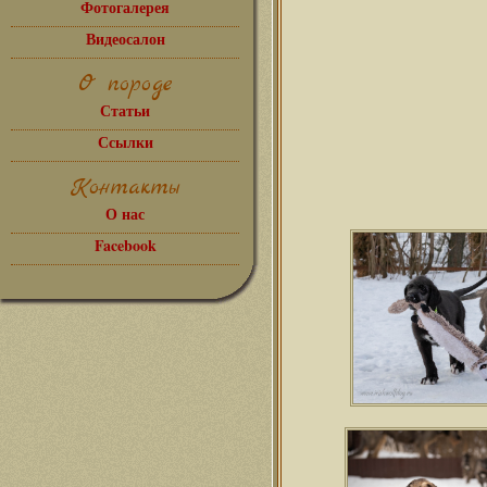
Фотогалерея
Видеосалон
О породе
Статьи
Ссылки
Контакты
О нас
Facebook