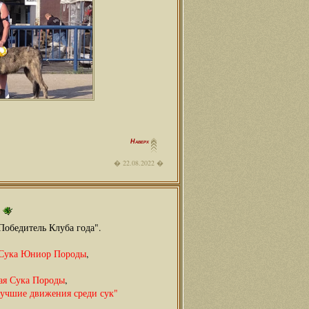
Наверх
22.08.2022
Победитель Клуба года".
Сука Юниор Породы
,
я Сука Породы
,
учшие движения среди сук"