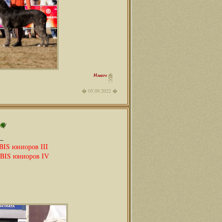
Наверх
05.09.2022
_
BIS юниоров III
BIS юниоров IV