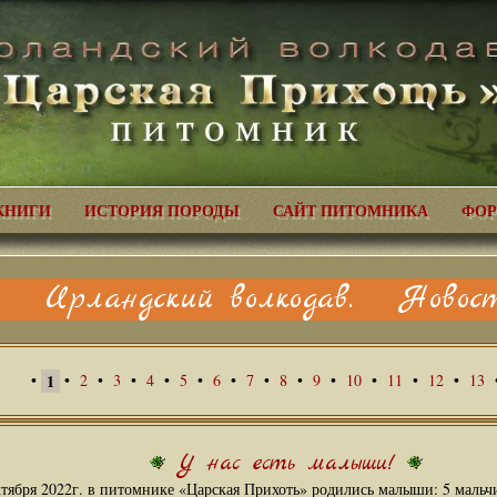
КНИГИ
ИСТОРИЯ ПОРОДЫ
САЙТ ПИТОМНИКА
ФОР
Ирландский волкодав. Новост
•
1
•
2
•
3
•
4
•
5
•
6
•
7
•
8
•
9
•
10
•
11
•
12
•
13
У нас есть малыши!
ктября 2022г. в питомнике «Царская Прихоть» родились малыши: 5 мальч