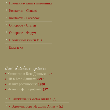
Племенная книга питомника
Контакты - Contact
Контакты - Facebook
О породе - Статьи
О породе - Форум
Племенные книги ИВ
Выставки
Last database updates
•
Каталогов в Базе Данных:
175
•
ИВ в Базе Данных:
2797
•
Из них российских:
1830
•
Из них с фотографией:
597
• Галактика из Дома Анли • (с)
• Вермунд Борг Из Дома Анли • (к)