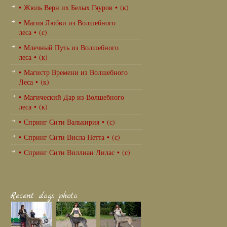
• Жюль Верн их Белых Гяуров • (к)
• Магия Любви из Волшебного
леса • (с)
• Млечный Путь из Волшебного
леса • (к)
• Магистр Времени из Волшебного
Леса • (к)
• Магический Дар из Волшебного
леса • (к)
• Спринг Сити Валькирия • (с)
• Спринг Сити Висла Нетта • (с)
• Спринг Сити Виллиан Лилас • (с)
Recent dogs photo