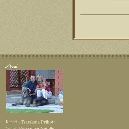
About
«Tsarskaja Prihot»
Kennel
Beresneva Natalia
Owner:
/