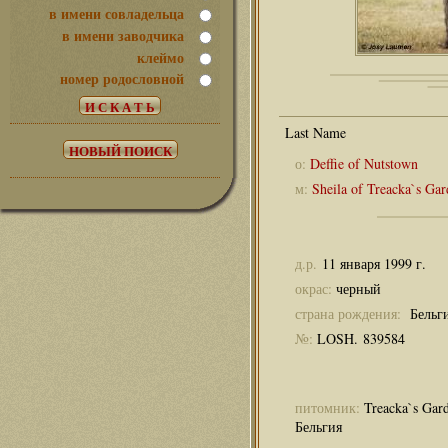
в имени совладельца
в имени заводчика
клеймо
номер родословной
о:
Deffie of Nutstown
м:
Sheila of Treacka`s Ga
д.р.
11 января 1999 г.
окрас:
черный
страна рождения:
Бельг
№:
LOSH. 839584
питомник:
Treacka`s Gar
Бельгия