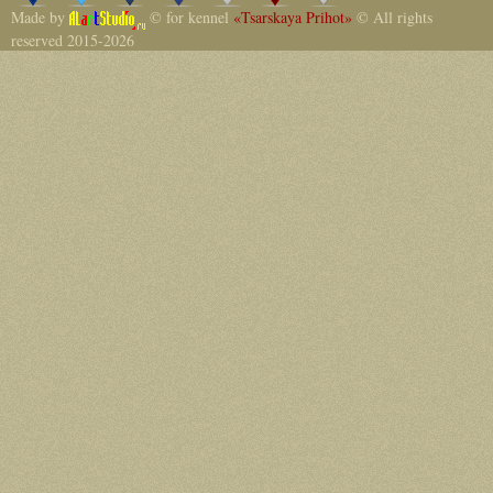
Made by
© for kennel
«Tsarskaya Prihot»
© All rights
reserved 2015-2026