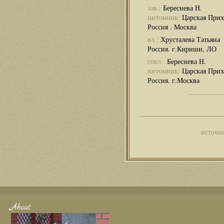
зав.:
Береснева Н.
питомник:
Царская Прих
Россия . Москва
вл.:
Хрусталева Татьяна
Россия. г.Кириши, ЛО
совл.:
Береснева Н.
питомник:
Царская Прих
Россия. г.Москва
источн
About