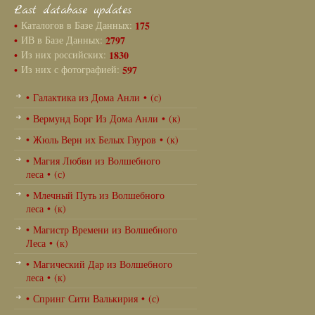
Last database updates
•
Каталогов в Базе Данных:
175
•
ИВ в Базе Данных:
2797
•
Из них российских:
1830
•
Из них с фотографией:
597
• Галактика из Дома Анли • (с)
• Вермунд Борг Из Дома Анли • (к)
• Жюль Верн их Белых Гяуров • (к)
• Магия Любви из Волшебного
леса • (с)
• Млечный Путь из Волшебного
леса • (к)
• Магистр Времени из Волшебного
Леса • (к)
• Магический Дар из Волшебного
леса • (к)
• Спринг Сити Валькирия • (с)