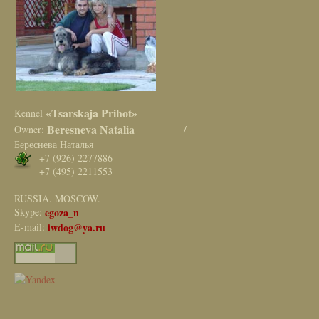
«Tsarskaja Prihot»
Kennel
Beresneva Natalia
Owner:
/
Береснева Наталья
+7 (926) 2277886
+7 (495) 2211553
RUSSIA. MOSCOW.
Skype:
egoza_n
E-mail:
iwdog@ya.ru