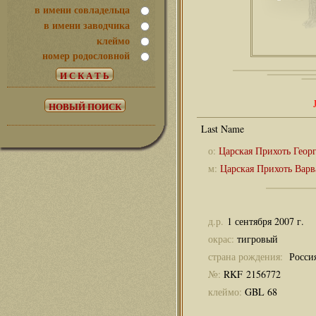
в имени совладельца
в имени заводчика
клеймо
номер родословной
о:
Царская Прихоть Геор
м:
Царская Прихоть Варв
д.р.
1 сентября 2007 г.
окрас:
тигровый
страна рождения:
Росси
№:
RKF 2156772
клеймо:
GBL 68