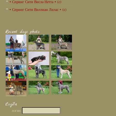
• Спринг Сити Висла Нетта • (с)
• Спринг Сити Виллиан Лилас • (с)
Recent dogs photo
LogIn
ЛОГИН: