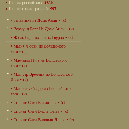
•
Из них российских:
1830
•
Из них с фотографией:
597
• Галактика из Дома Анли • (с)
• Вермунд Борг Из Дома Анли • (к)
• Жюль Верн их Белых Гяуров • (к)
• Магия Любви из Волшебного
леса • (с)
• Млечный Путь из Волшебного
леса • (к)
• Магистр Времени из Волшебного
Леса • (к)
• Магический Дар из Волшебного
леса • (к)
• Спринг Сити Валькирия • (с)
• Спринг Сити Висла Нетта • (с)
• Спринг Сити Виллиан Лилас • (с)