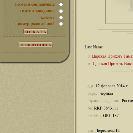
в имени совладельца
в имени заводчика
клеймо
номер родословной
о:
Царская Прихоть Там
м:
Царская Прихоть Вик
д.р.
12 февраля 2014 г.
окрас:
черный
страна рождения:
Росси
№:
RKF 3843111
клеймо:
GBL 187
зав.:
Береснева Н.