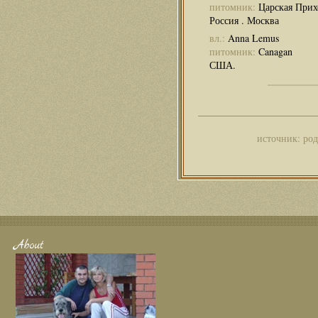
питомник:
Царская Прих
Россия . Москва
вл.:
Anna Lemus
питомник:
Canagan
США.
источник: род
About