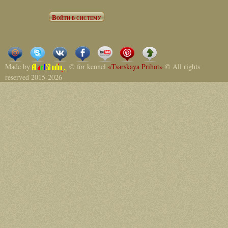
Made by
© for kennel
«Tsarskaya Prihot»
© All rights
reserved 2015-2026