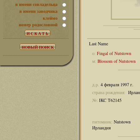
в имени совладельца
в имени заводчика
клеймо
номер родословной
о:
Fingal of Nutstown
м:
Blossom of Nutstown
д.р.
4 февраля 1997 г.
страна рождения:
Ирлан
№:
IKC T62145
питомник:
Nutstown
Ирландия