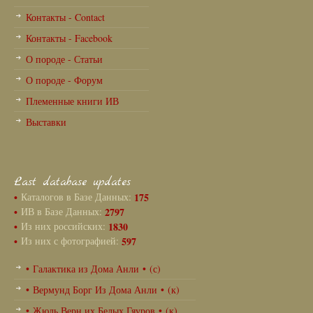
Контакты - Contact
Контакты - Facebook
О породе - Статьи
О породе - Форум
Племенные книги ИВ
Выставки
Last database updates
•
Каталогов в Базе Данных:
175
•
ИВ в Базе Данных:
2797
•
Из них российских:
1830
•
Из них с фотографией:
597
• Галактика из Дома Анли • (с)
• Вермунд Борг Из Дома Анли • (к)
• Жюль Верн их Белых Гяуров • (к)