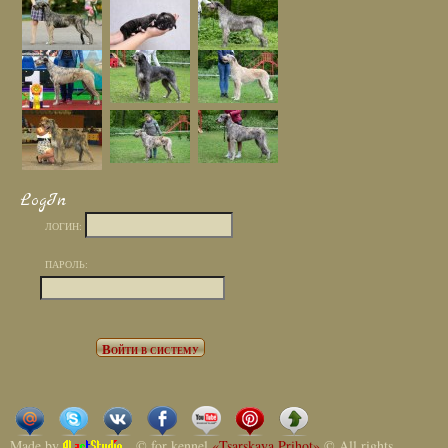
LogIn
ЛОГИН:
ПАРОЛЬ:
Made by
© for kennel
«Tsarskaya Prihot»
© All rights