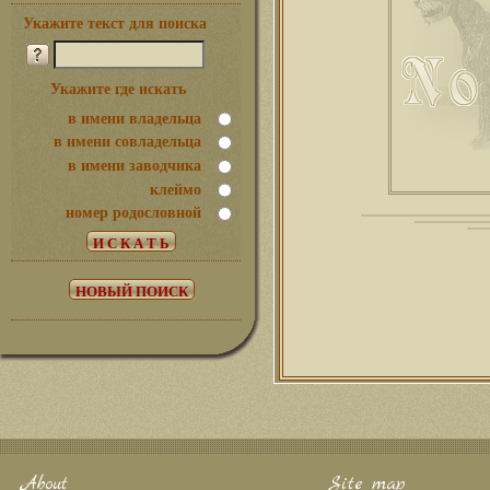
Укажите текст для поиска
Укажите где искать
в имени владельца
в имени совладельца
в имени заводчика
клеймо
номер родословной
About
Site map