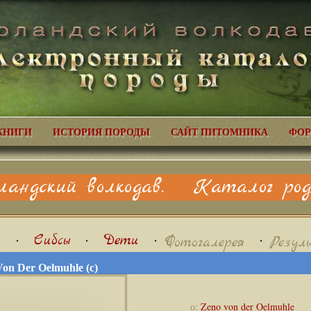
КНИГИ
ИСТОРИЯ ПОРОДЫ
САЙТ ПИТОМНИКА
ФОР
ландский волкодав. Каталог родо
я
•
Сибсы
•
Дети
•
•
Фотогалерея
Резул
on Der Oelmuhle (с)
о:
Zeno von der Oelmuhle