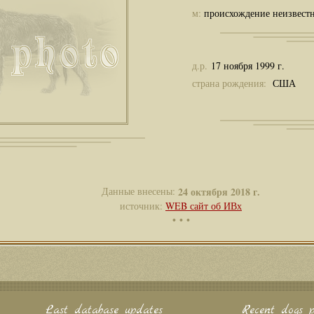
м:
происхождение неизвест
д.р.
17 ноября 1999 г.
страна рождения:
США
Данные внесены:
24 октября 2018 г.
источник:
WEB сайт об ИВх
• • •
Last database updates
Recent dogs p