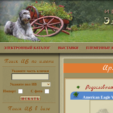
ЭЛЕКТРОННЫЙ КАТАЛОГ
ВЫСТАВКИ
ПЛЕМЕННЫЕ 
Поиск ИВ по имени
Ир
Укажите часть клички
Укажите пол ИВ
Родословна
Импорт
С фото
American Eagle V
Поиск ИВ в базе