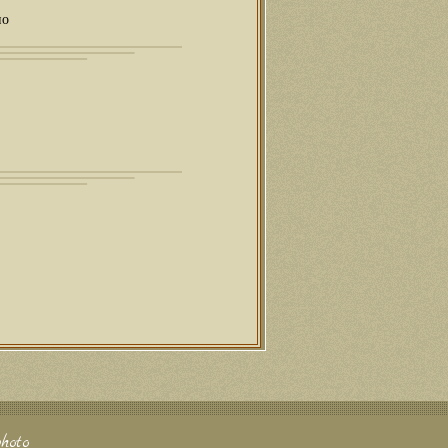
но
hoto