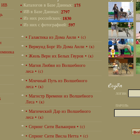
г ИВ
•
Каталогов в Базе Данных:
175
•
ИВ в Базе Данных:
2797
щь
•
Из них российских:
1830
•
Из них с фотографией:
597
• Галактика из Дома Анли • (с)
и
• Вермунд Борг Из Дома Анли • (к)
томника
• Жюль Верн их Белых Гяуров • (к)
• Магия Любви из Волшебного
леса • (с)
• Млечный Путь из Волшебного
LogIn
леса • (к)
ЛОГИН:
• Магистр Времени из Волшебного
В
Леса • (к)
ПАРОЛЬ:
• Магический Дар из Волшебного
леса • (к)
• Спринг Сити Валькирия • (с)
• Спринг Сити Висла Нетта • (с)