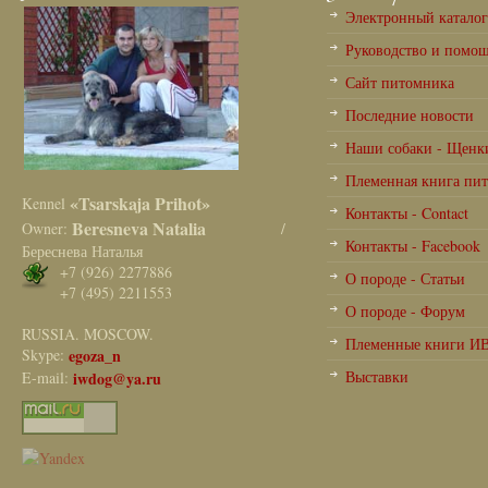
Электронный катало
Руководство и помо
Сайт питомника
Последние новости
Наши собаки - Щенк
Племенная книга пи
«Tsarskaja Prihot»
Kennel
Контакты - Contact
Beresneva Natalia
Owner:
/
Контакты - Facebook
Береснева Наталья
+7 (926) 2277886
О породе - Статьи
+7 (495) 2211553
О породе - Форум
RUSSIA. MOSCOW.
Племенные книги И
Skype:
egoza_n
Выставки
E-mail:
iwdog@ya.ru