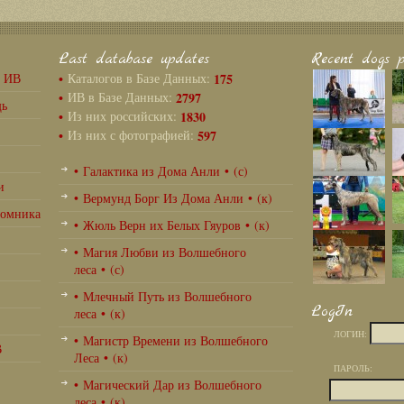
Last database updates
Recent dogs p
г ИВ
•
Каталогов в Базе Данных:
175
•
ИВ в Базе Данных:
2797
щь
•
Из них российских:
1830
•
Из них с фотографией:
597
• Галактика из Дома Анли • (с)
и
• Вермунд Борг Из Дома Анли • (к)
томника
• Жюль Верн их Белых Гяуров • (к)
• Магия Любви из Волшебного
леса • (с)
• Млечный Путь из Волшебного
LogIn
леса • (к)
ЛОГИН:
• Магистр Времени из Волшебного
В
Леса • (к)
ПАРОЛЬ:
• Магический Дар из Волшебного
леса • (к)