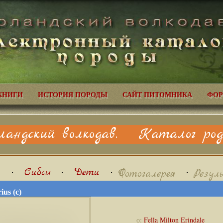
КНИГИ
ИСТОРИЯ ПОРОДЫ
САЙТ ПИТОМНИКА
ФОР
ландский волкодав. Каталог родо
я
•
Сибсы
•
Дети
•
•
Фотогалерея
Резул
ius (с)
о:
Fella Milton Erindale