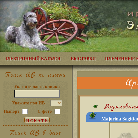
ЭЛЕКТРОННЫЙ КАТАЛОГ
ВЫСТАВКИ
ПЛЕМЕННЫЕ 
Поиск ИВ по имени
Ир
Укажите часть клички
Укажите пол ИВ
Родословна
Импорт
С фото
Majorina Sagittar
Поиск ИВ в базе