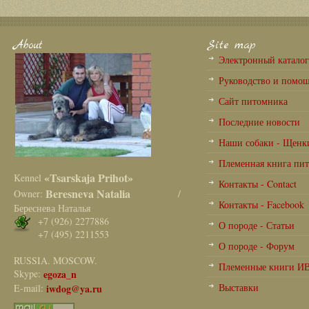
About
Site map
Электронный катало
Руководство и помо
Сайт питомника
Последние новости
Наши собаки - Щенк
Племенная книга пи
«Tsarskaja Prihot»
Kennel
Контакты - Contact
Beresneva Natalia
Owner:
/
Контакты - Facebook
Береснева Наталья
+7 (926) 2277886
О породе - Статьи
+7 (495) 2211553
О породе - Форум
RUSSIA. MOSCOW.
Племенные книги И
Skype:
egoza_n
Выставки
E-mail:
iwdog@ya.ru