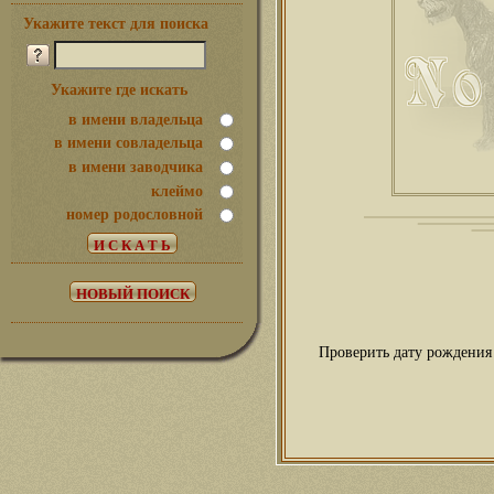
Укажите текст для поиска
Укажите где искать
в имени владельца
в имени совладельца
в имени заводчика
клеймо
номер родословной
Проверить дату рождения