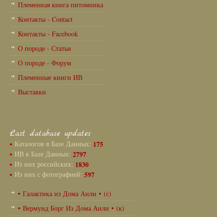
Племенная книга питомника
Контакты - Contact
Контакты - Facebook
О породе - Статьи
О породе - Форум
Племенные книги ИВ
Выставки
Last database updates
•
Каталогов в Базе Данных:
175
•
ИВ в Базе Данных:
2797
•
Из них российских:
1830
•
Из них с фотографией:
597
• Галактика из Дома Анли • (с)
• Вермунд Борг Из Дома Анли • (к)