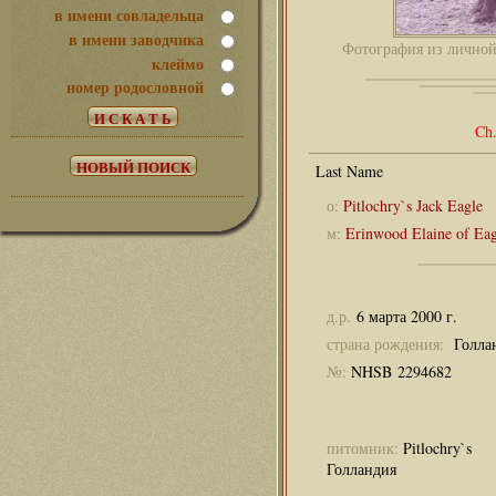
в имени совладельца
в имени заводчика
Фотография из лично
клеймо
номер родословной
Ch
о:
Pitlochry`s Jack Eagle
м:
Erinwood Elaine of Eag
д.р.
6 марта 2000 г.
страна рождения:
Голла
№:
NHSB 2294682
питомник:
Pitlochry`s
Голландия