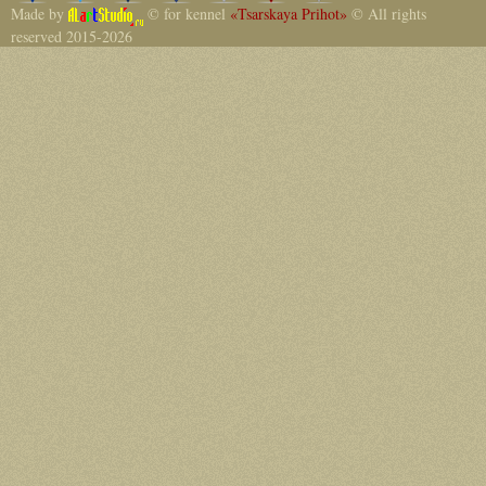
Made by
© for kennel
«Tsarskaya Prihot»
© All rights
reserved 2015-2026