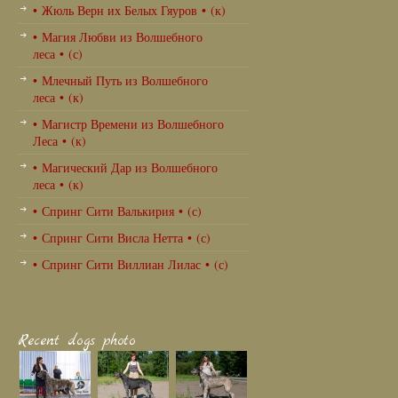
• Жюль Верн их Белых Гяуров • (к)
• Магия Любви из Волшебного
леса • (с)
• Млечный Путь из Волшебного
леса • (к)
• Магистр Времени из Волшебного
Леса • (к)
• Магический Дар из Волшебного
леса • (к)
• Спринг Сити Валькирия • (с)
• Спринг Сити Висла Нетта • (с)
• Спринг Сити Виллиан Лилас • (с)
Recent dogs photo