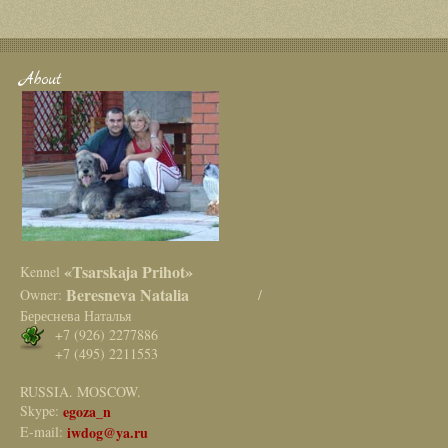
About
«Tsarskaja Prihot»
Kennel
Beresneva Natalia
Owner:
/
Береснева Наталья
+7 (926) 2277886
+7 (495) 2211553
RUSSIA. MOSCOW.
Skype:
egoza_n
E-mail:
iwdog@ya.ru