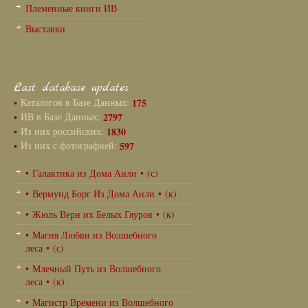
Племенные книги ИВ
Выставки
Last database updates
•
Каталогов в Базе Данных:
175
•
ИВ в Базе Данных:
2797
•
Из них российских:
1830
•
Из них с фотографией:
597
• Галактика из Дома Анли • (с)
• Вермунд Борг Из Дома Анли • (к)
• Жюль Верн их Белых Гяуров • (к)
• Магия Любви из Волшебного
леса • (с)
• Млечный Путь из Волшебного
леса • (к)
• Магистр Времени из Волшебного