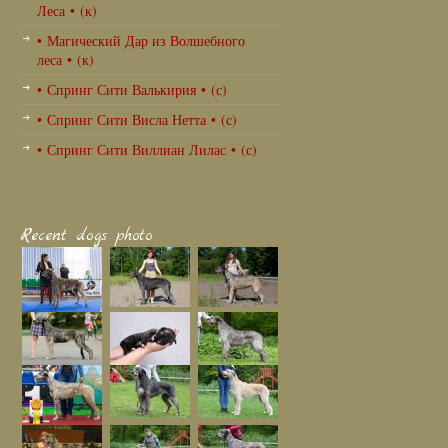
Леса • (к)
• Магический Дар из Волшебного
леса • (к)
• Спринг Сити Валькирия • (с)
• Спринг Сити Висла Нетта • (с)
• Спринг Сити Виллиан Лилас • (с)
Recent dogs photo