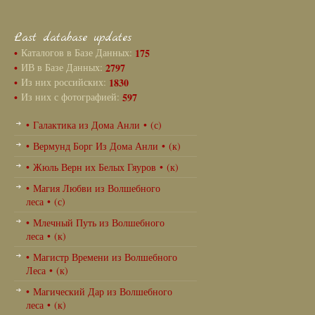
Last database updates
•
Каталогов в Базе Данных:
175
•
ИВ в Базе Данных:
2797
•
Из них российских:
1830
•
Из них с фотографией:
597
• Галактика из Дома Анли • (с)
• Вермунд Борг Из Дома Анли • (к)
• Жюль Верн их Белых Гяуров • (к)
• Магия Любви из Волшебного
леса • (с)
• Млечный Путь из Волшебного
леса • (к)
• Магистр Времени из Волшебного
Леса • (к)
• Магический Дар из Волшебного
леса • (к)