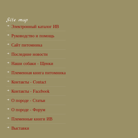
Site map
Электронный каталог ИВ
Руководство и помощь
Сайт питомника
Последние новости
Наши собаки - Щенки
Племенная книга питомника
Контакты - Contact
Контакты - Facebook
О породе - Статьи
О породе - Форум
Племенные книги ИВ
Выставки