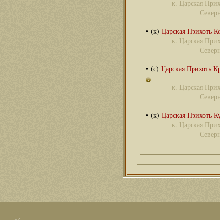
к.
Царская Прих
Северн
• (к)
Царская Прихоть К
к.
Царская Прих
Северн
• (с)
Царская Прихоть 
к.
Царская Прих
Северн
• (к)
Царская Прихоть К
к.
Царская Прих
Северн