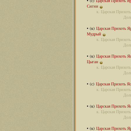
• (с)
Царская Прихоть Яр
Сигни
к.
Царская Прихот
Дол
• (к)
Царская Прихоть Я
Мудрый
к.
Царская Прихот
Дол
• (к)
Царская Прихоть Я
Цыган
к.
Царская Прихот
Дол
• (с)
Царская Прихоть Я
к.
Царская Прихот
Дол
• (к)
Царская Прихоть 
к.
Царская Прихот
Дол
• (к)
Царская Прихоть 