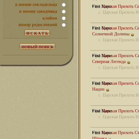
в имени совладельца
• (с)
Царская Прихоть С
в имени заводчика
с.
Царская Прихоть И
клеймо
номер родословной
• (с)
Царская Прихоть С
Солнечной Долины
с.
Царская Прихоть И
• (к)
Царская Прихоть С
Северная Легенда
с.
Царская Прихоть И
• (к)
Царская Прихоть С
Нации
с.
Царская Прихоть И
• (к)
Царская Прихоть С
с.
Царская Прихоть И
• (с)
Царская Прихоть С
Штучка