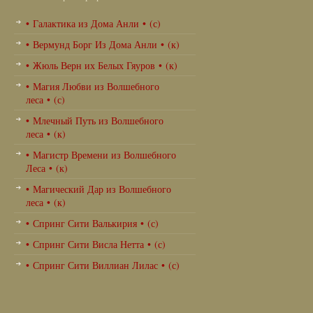
• Галактика из Дома Анли • (с)
• Вермунд Борг Из Дома Анли • (к)
• Жюль Верн их Белых Гяуров • (к)
• Магия Любви из Волшебного
леса • (с)
• Млечный Путь из Волшебного
леса • (к)
• Магистр Времени из Волшебного
Леса • (к)
• Магический Дар из Волшебного
леса • (к)
• Спринг Сити Валькирия • (с)
• Спринг Сити Висла Нетта • (с)
• Спринг Сити Виллиан Лилас • (с)