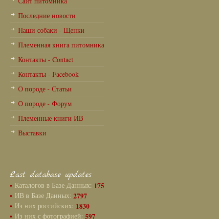
Сайт питомника
Последние новости
Наши собаки - Щенки
Племенная книга питомника
Контакты - Contact
Контакты - Facebook
О породе - Статьи
О породе - Форум
Племенные книги ИВ
Выставки
Last database updates
•
Каталогов в Базе Данных:
175
•
ИВ в Базе Данных:
2797
•
Из них российских:
1830
•
Из них с фотографией:
597