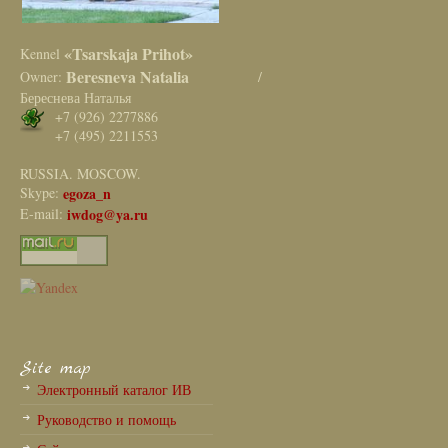
«Tsarskaja Prihot»
Kennel
Beresneva Natalia
Owner:
/
Береснева Наталья
+7 (926) 2277886
+7 (495) 2211553
RUSSIA. MOSCOW.
Skype:
egoza_n
E-mail:
iwdog@ya.ru
Site map
Электронный каталог ИВ
Руководство и помощь