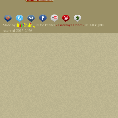
Made by
© for kennel
«Tsarskaya Prihot»
© All rights
reserved 2015-2026