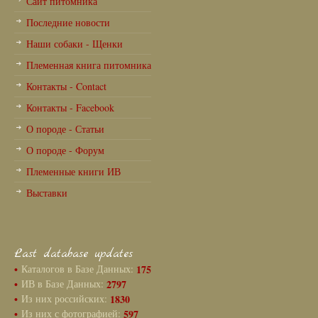
Сайт питомника
Последние новости
Наши собаки - Щенки
Племенная книга питомника
Контакты - Contact
Контакты - Facebook
О породе - Статьи
О породе - Форум
Племенные книги ИВ
Выставки
Last database updates
•
Каталогов в Базе Данных:
175
•
ИВ в Базе Данных:
2797
•
Из них российских:
1830
•
Из них с фотографией:
597