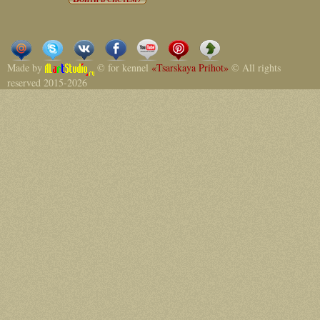
Made by
© for kennel
«Tsarskaya Prihot»
© All rights
reserved 2015-2026