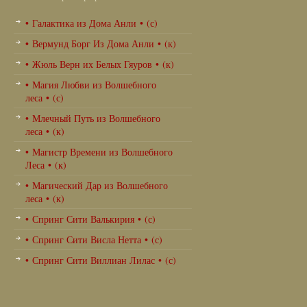
• Галактика из Дома Анли • (с)
• Вермунд Борг Из Дома Анли • (к)
• Жюль Верн их Белых Гяуров • (к)
• Магия Любви из Волшебного
леса • (с)
• Млечный Путь из Волшебного
леса • (к)
• Магистр Времени из Волшебного
Леса • (к)
• Магический Дар из Волшебного
леса • (к)
• Спринг Сити Валькирия • (с)
• Спринг Сити Висла Нетта • (с)
• Спринг Сити Виллиан Лилас • (с)