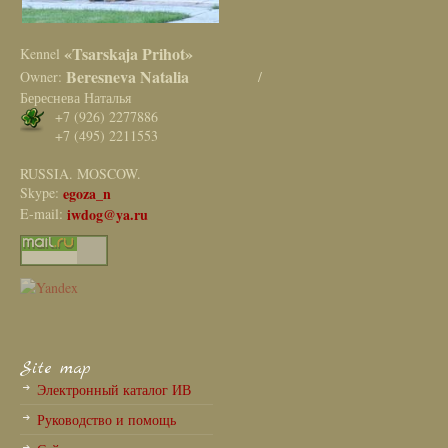
«Tsarskaja Prihot»
Kennel
Beresneva Natalia
Owner:
/
Береснева Наталья
+7 (926) 2277886
+7 (495) 2211553
RUSSIA. MOSCOW.
Skype:
egoza_n
E-mail:
iwdog@ya.ru
Site map
Электронный каталог ИВ
Руководство и помощь