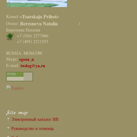
«Tsarskaja Prihot»
Kennel
Beresneva Natalia
Owner:
/
Береснева Наталья
+7 (926) 2277886
+7 (495) 2211553
RUSSIA. MOSCOW.
Skype:
egoza_n
E-mail:
iwdog@ya.ru
Site map
Электронный каталог ИВ
Руководство и помощь