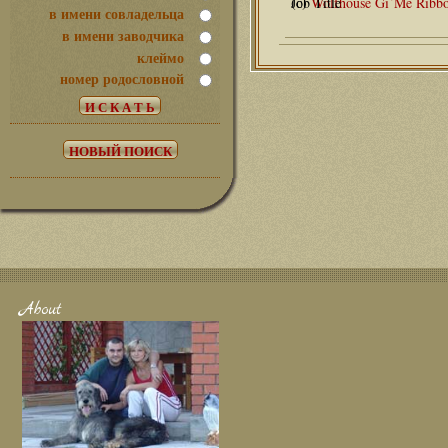
(с)
Wolfhouse Gi`Me Ribb
в имени совладельца
в имени заводчика
клеймо
номер родословной
About