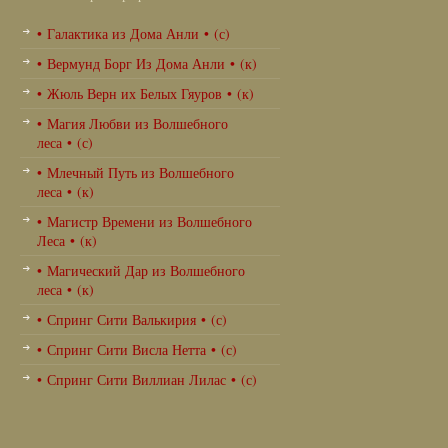
• Галактика из Дома Анли • (с)
• Вермунд Борг Из Дома Анли • (к)
• Жюль Верн их Белых Гяуров • (к)
• Магия Любви из Волшебного
леса • (с)
• Млечный Путь из Волшебного
леса • (к)
• Магистр Времени из Волшебного
Леса • (к)
• Магический Дар из Волшебного
леса • (к)
• Спринг Сити Валькирия • (с)
• Спринг Сити Висла Нетта • (с)
• Спринг Сити Виллиан Лилас • (с)