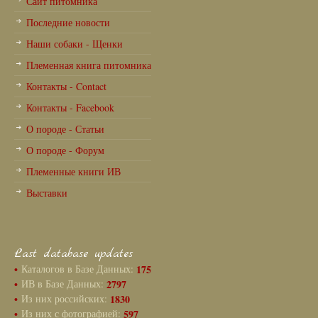
Сайт питомника
Последние новости
Наши собаки - Щенки
Племенная книга питомника
Контакты - Contact
Контакты - Facebook
О породе - Статьи
О породе - Форум
Племенные книги ИВ
Выставки
Last database updates
•
Каталогов в Базе Данных:
175
•
ИВ в Базе Данных:
2797
•
Из них российских:
1830
•
Из них с фотографией:
597