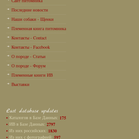
Сайт питомника
Последние новости
Наши собаки - Щенки
Племенная книга питомника
Контакты - Contact
Контакты - Facebook
О породе - Статьи
О породе - Форум
Племенные книги ИВ
Выставки
Last database updates
•
Каталогов в Базе Данных:
175
•
ИВ в Базе Данных:
2797
•
Из них российских:
1830
•
Из них с фотографией:
597