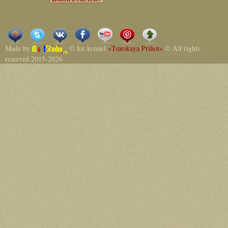
Made by
© for kennel
«Tsarskaya Prihot»
© All rights
reserved 2015-2026