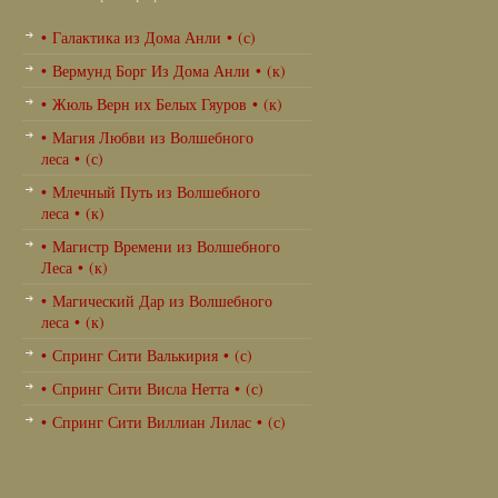
• Галактика из Дома Анли • (с)
• Вермунд Борг Из Дома Анли • (к)
• Жюль Верн их Белых Гяуров • (к)
• Магия Любви из Волшебного
леса • (с)
• Млечный Путь из Волшебного
леса • (к)
• Магистр Времени из Волшебного
Леса • (к)
• Магический Дар из Волшебного
леса • (к)
• Спринг Сити Валькирия • (с)
• Спринг Сити Висла Нетта • (с)
• Спринг Сити Виллиан Лилас • (с)