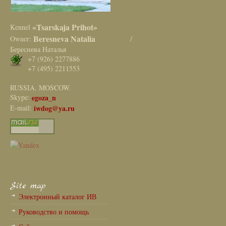
«Tsarskaja Prihot»
Kennel
Beresneva Natalia
Owner:
/
Береснева Наталья
+7 (926) 2277886
+7 (495) 2211553
RUSSIA. MOSCOW.
Skype:
egoza_n
E-mail:
iwdog@ya.ru
Site map
Электронный каталог ИВ
Руководство и помощь