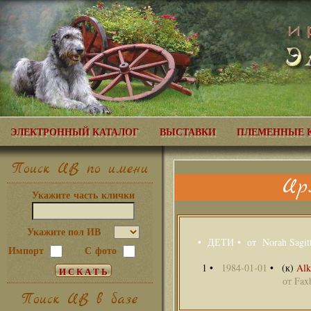
ЭЛЕКТРОННЫЙ КАТАЛОГ
ВЫСТАВКИ
ПЛЕМЕННЫЕ 
Поиск ИВ по имени
Ир
Укажите часть клички
Укажите пол ИВ
• ДЕТИ • от
Norah Sagitt
Импорт
С фото
1 •
1984-01-01
•
(к)
Alk
от
Fax
Поиск ИВ в базе