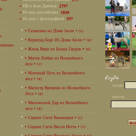
•
ИВ в Базе Данных:
2797
щь
•
Из них российских:
1830
•
Из них с фотографией:
597
• Галактика из Дома Анли • (с)
и
• Вермунд Борг Из Дома Анли • (к)
томника
• Жюль Верн их Белых Гяуров • (к)
• Магия Любви из Волшебного
леса • (с)
• Млечный Путь из Волшебного
LogIn
леса • (к)
ЛОГИН:
• Магистр Времени из Волшебного
В
Леса • (к)
ПАРОЛЬ:
• Магический Дар из Волшебного
леса • (к)
• Спринг Сити Валькирия • (с)
• Спринг Сити Висла Нетта • (с)
• Спринг Сити Виллиан Лилас • (с)