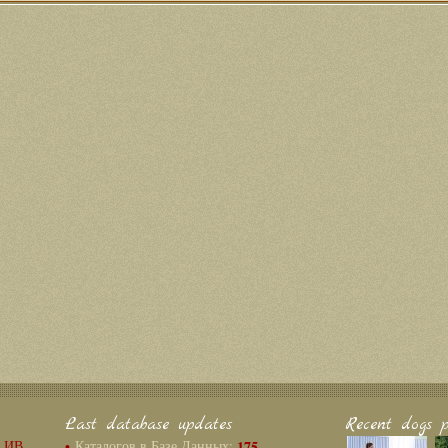
Last database updates
Recent dogs p
г ИВ
•
Каталогов в Базе Данных:
175