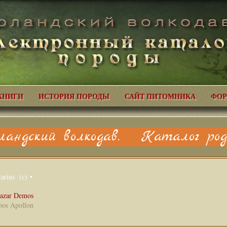
КНИГИ
ИСТОРИЯ ПОРОДЫ
САЙТ ПИТОМНИКА
ФОР
ландский волкодав. Каталог родо
arius (с) •
azar Demos
bos Apollon