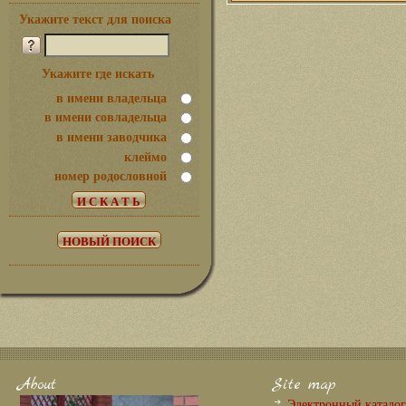
Укажите текст для поиска
Укажите где искать
в имени владельца
в имени совладельца
в имени заводчика
клеймо
номер родословной
About
Site map
Электронный катало