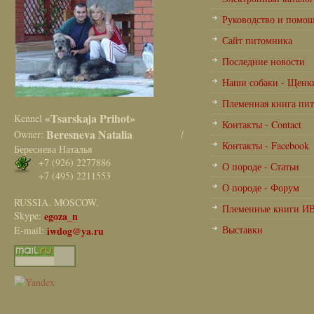
Руководство и помо
Сайт питомника
Последние новости
Наши собаки - Щенк
Племенная книга пи
«Tsarskaja Prihot»
Kennel
Контакты - Contact
Beresneva Natalia
Owner:
/
Контакты - Facebook
Береснева Наталья
+7 (926) 2277886
О породе - Статьи
+7 (495) 2211553
О породе - Форум
RUSSIA. MOSCOW.
Племенные книги И
Skype:
egoza_n
Выставки
E-mail:
iwdog@ya.ru