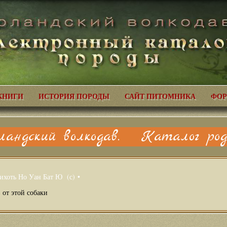
КНИГИ
ИСТОРИЯ ПОРОДЫ
САЙТ ПИТОМНИКА
ФОР
ландский волкодав. Каталог родо
ихоть Но Уан Бат Ю (с) •
 от этой собаки