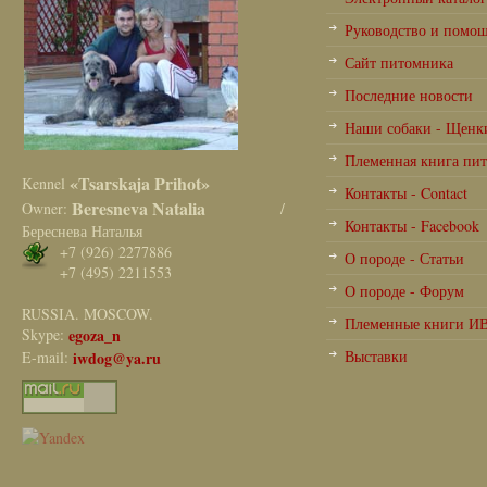
Руководство и помо
Сайт питомника
Последние новости
Наши собаки - Щенк
Племенная книга пи
«Tsarskaja Prihot»
Kennel
Контакты - Contact
Beresneva Natalia
Owner:
/
Контакты - Facebook
Береснева Наталья
+7 (926) 2277886
О породе - Статьи
+7 (495) 2211553
О породе - Форум
RUSSIA. MOSCOW.
Племенные книги И
Skype:
egoza_n
Выставки
E-mail:
iwdog@ya.ru