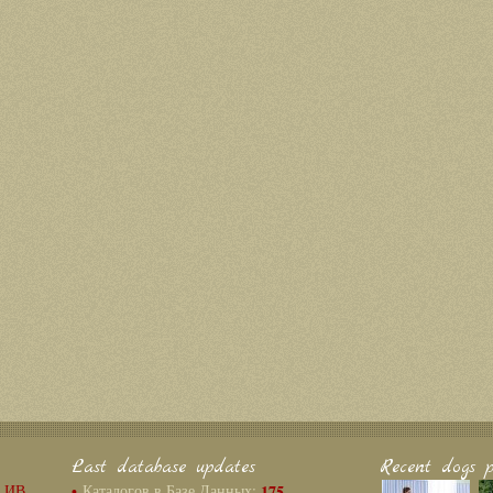
Last database updates
Recent dogs p
г ИВ
•
Каталогов в Базе Данных:
175