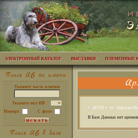
ЭЛЕКТРОННЫЙ КАТАЛОГ
ВЫСТАВКИ
ПЛЕМЕННЫЕ 
Поиск ИВ по имени
Ир
Укажите часть клички
Укажите пол ИВ
• ДЕТИ • от
Царская Пр
Импорт
С фото
В Базе Данных нет щенков
Поиск ИВ в базе