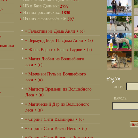
•
ИВ в Базе Данных:
2797
щь
•
Из них российских:
1830
•
Из них с фотографией:
597
• Галактика из Дома Анли • (с)
и
• Вермунд Борг Из Дома Анли • (к)
томника
• Жюль Верн их Белых Гяуров • (к)
• Магия Любви из Волшебного
леса • (с)
• Млечный Путь из Волшебного
LogIn
леса • (к)
ЛОГИН:
• Магистр Времени из Волшебного
В
Леса • (к)
ПАРОЛЬ:
• Магический Дар из Волшебного
леса • (к)
• Спринг Сити Валькирия • (с)
• Спринг Сити Висла Нетта • (с)
• Спринг Сити Виллиан Лилас • (с)