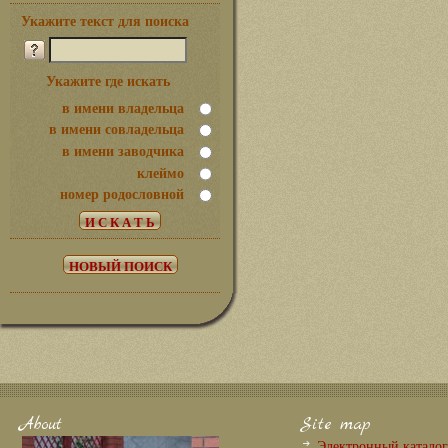
Укажите текст для поиска
Укажите где искать
в имени владельца
в имени совладельца
в имени заводчика
клеймо
номер родословной
About
Site map
Электронный катало