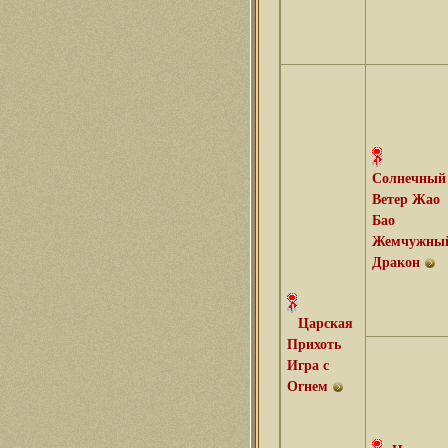
Солнечный
Ветер Жао
Бао
Жемчужны
Дракон
Царская
Прихоть
Игра с
Огнем