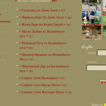
•
Из них с фотографией:
597
• Галактика из Дома Анли • (с)
и
• Вермунд Борг Из Дома Анли • (к)
томника
• Жюль Верн их Белых Гяуров • (к)
• Магия Любви из Волшебного
леса • (с)
• Млечный Путь из Волшебного
LogIn
леса • (к)
ЛОГИН:
• Магистр Времени из Волшебного
В
Леса • (к)
ПАРОЛЬ:
• Магический Дар из Волшебного
леса • (к)
• Спринг Сити Валькирия • (с)
• Спринг Сити Висла Нетта • (с)
• Спринг Сити Виллиан Лилас • (с)
Made by