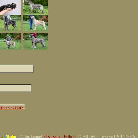
© for kennel
«Tsarskaya Prihot»
© All rights reserved 2015-2026