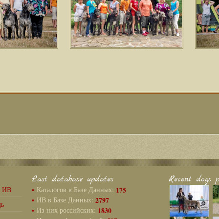
Last database updates
Recent dogs p
г ИВ
•
Каталогов в Базе Данных:
175
•
ИВ в Базе Данных:
2797
щь
•
Из них российских:
1830