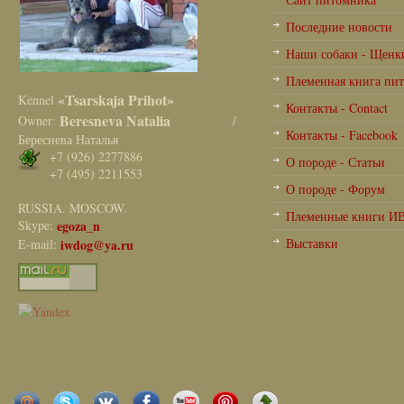
Последние новости
Наши собаки - Щенк
Племенная книга пи
«Tsarskaja Prihot»
Kennel
Контакты - Contact
Beresneva Natalia
Owner:
/
Контакты - Facebook
Береснева Наталья
+7 (926) 2277886
О породе - Статьи
+7 (495) 2211553
О породе - Форум
RUSSIA. MOSCOW.
Племенные книги И
Skype:
egoza_n
Выставки
E-mail:
iwdog@ya.ru