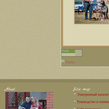
About
Site map
Электронный катало
Руководство и помо
Сайт питомника