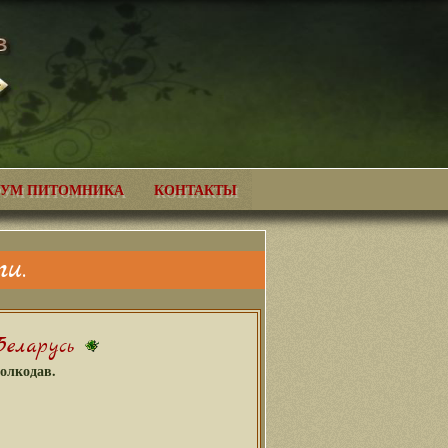
УМ ПИТОМНИКА
КОНТАКТЫ
и.
еларусь
олкодав.