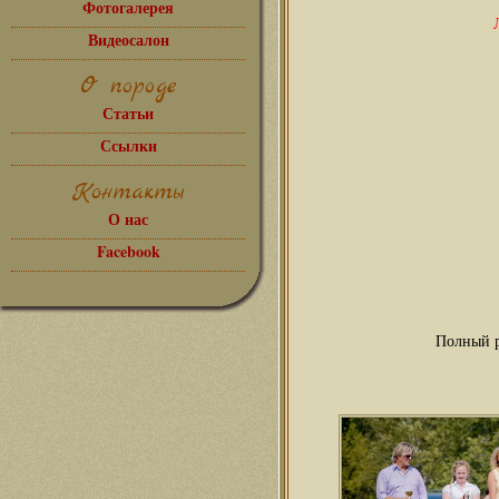
Фотогалерея
Видеосалон
О породе
Статьи
Ссылки
Контакты
О нас
Facebook
Полный р