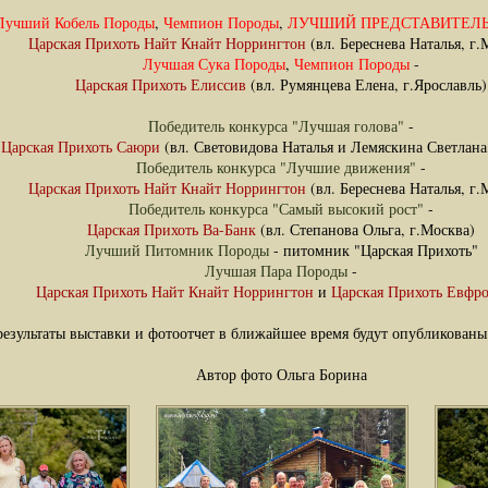
Лучший Кобель Породы
,
Чемпион Породы
,
ЛУЧШИЙ ПРЕДСТАВИТЕЛЬ
Царская Прихоть Найт Кнайт Норрингтон
(вл. Береснева Наталья, г.
Лучшая Сука Породы
,
Чемпион Породы
-
Царская Прихоть Елиссив
(вл. Румянцева Елена, г.Ярославль)
Победитель конкурса "Лучшая голова"
-
Царская Прихоть Саюри
(вл. Световидова Наталья и Лемяскина Светлана
Победитель конкурса "Лучшие движения"
-
Царская Прихоть Найт Кнайт Норрингтон
(вл. Береснева Наталья, г.
Победитель конкурса "Самый высокий рост"
-
Царская Прихоть Ва-Банк
(вл. Степанова Ольга, г.Москва)
Лучший Питомник Породы
- питомник "Царская Прихоть"
Лучшая Пара Породы
-
Царская Прихоть Найт Кнайт Норрингтон
и
Царская Прихоть Евфр
езультаты выставки и фотоотчет в ближайшее время будут опубликован
Автор фото Ольга Борина