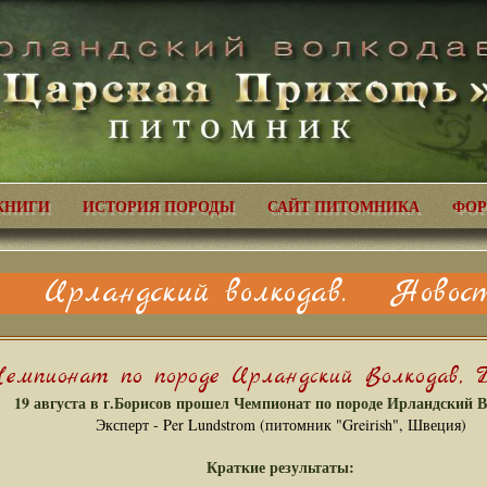
КНИГИ
ИСТОРИЯ ПОРОДЫ
САЙТ ПИТОМНИКА
ФОР
Ирландский волкодав. Новост
Чемпионат по породе Ирландский Волкодав, Б
19 августа в г.Борисов прошел Чемпионат по породе Ирландский В
Эксперт - Per Lundstrom (питомник "Greirish", Швеция)
Краткие результаты: