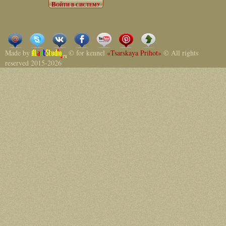
Made by
© for kennel
«Tsarskaya Prihot»
© All rights
reserved 2015-2026