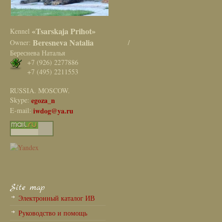
«Tsarskaja Prihot»
Kennel
Beresneva Natalia
Owner:
/
Береснева Наталья
+7 (926) 2277886
+7 (495) 2211553
RUSSIA. MOSCOW.
Skype:
egoza_n
E-mail:
iwdog@ya.ru
Site map
Электронный каталог ИВ
Руководство и помощь