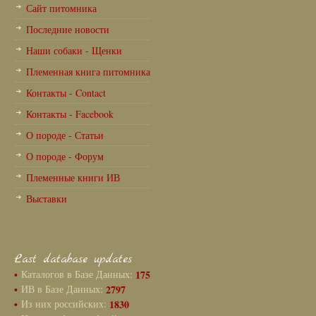
Сайт питомника
Последние новости
Наши собаки - Щенки
Племенная книга питомника
Контакты - Contact
Контакты - Facebook
О породе - Статьи
О породе - Форум
Племенные книги ИВ
Выставки
Last database updates
•
Каталогов в Базе Данных:
175
•
ИВ в Базе Данных:
2797
•
Из них российских:
1830