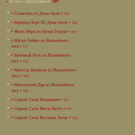
•
Из них с фотографией:
597
• Галактика из Дома Анли • (с)
• Вермунд Борг Из Дома Анли • (к)
• Жюль Верн их Белых Гяуров • (к)
• Магия Любви из Волшебного
леса • (с)
• Млечный Путь из Волшебного
леса • (к)
• Магистр Времени из Волшебного
Леса • (к)
• Магический Дар из Волшебного
леса • (к)
• Спринг Сити Валькирия • (с)
• Спринг Сити Висла Нетта • (с)
• Спринг Сити Виллиан Лилас • (с)