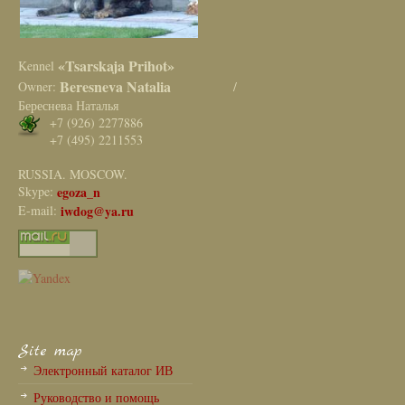
«Tsarskaja Prihot»
Kennel
Beresneva Natalia
Owner:
/
Береснева Наталья
+7 (926) 2277886
+7 (495) 2211553
RUSSIA. MOSCOW.
Skype:
egoza_n
E-mail:
iwdog@ya.ru
Site map
Электронный каталог ИВ
Руководство и помощь