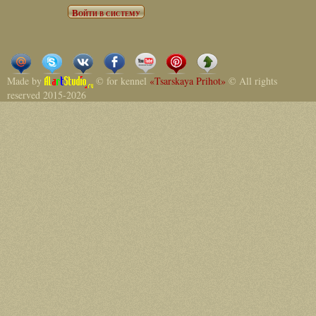
Made by
© for kennel
«Tsarskaya Prihot»
© All rights
reserved 2015-2026