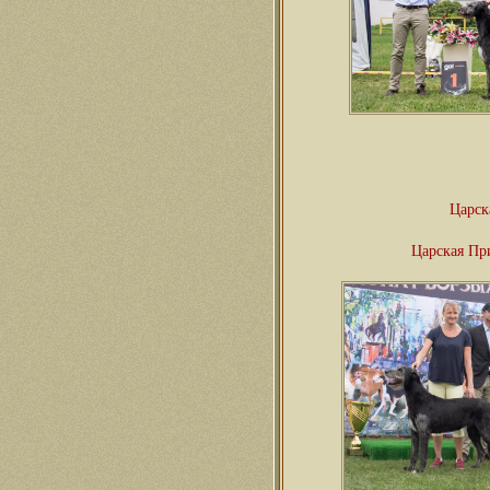
Царск
Царская Пр