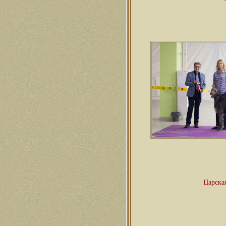
Царска