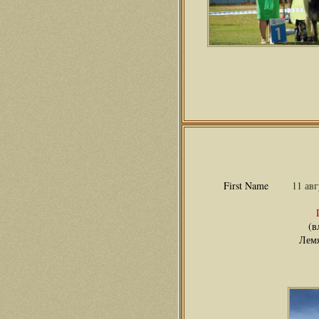
11 ав
(в
Лемя