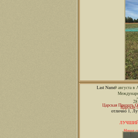
9 августа в
Междунаро
28
Царская Прихоть О
Царская 
отлично 1, Л
ЛУЧШИЙ
Наша сп