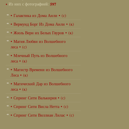
•
Из них с фотографией:
597
• Галактика из Дома Анли • (с)
• Вермунд Борг Из Дома Анли • (к)
• Жюль Верн их Белых Гяуров • (к)
• Магия Любви из Волшебного
леса • (с)
• Млечный Путь из Волшебного
леса • (к)
• Магистр Времени из Волшебного
Леса • (к)
• Магический Дар из Волшебного
леса • (к)
• Спринг Сити Валькирия • (с)
• Спринг Сити Висла Нетта • (с)
• Спринг Сити Виллиан Лилас • (с)