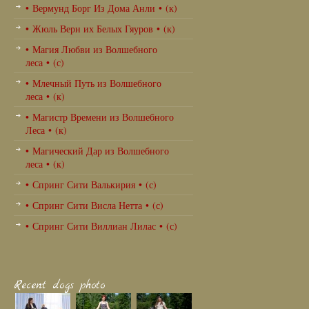
• Вермунд Борг Из Дома Анли • (к)
• Жюль Верн их Белых Гяуров • (к)
• Магия Любви из Волшебного
леса • (с)
• Млечный Путь из Волшебного
леса • (к)
• Магистр Времени из Волшебного
Леса • (к)
• Магический Дар из Волшебного
леса • (к)
• Спринг Сити Валькирия • (с)
• Спринг Сити Висла Нетта • (с)
• Спринг Сити Виллиан Лилас • (с)
Recent dogs photo