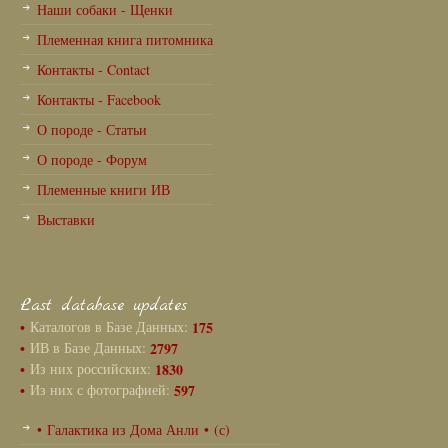
Наши собаки - Щенки
Племенная книга питомника
Контакты - Contact
Контакты - Facebook
О породе - Статьи
О породе - Форум
Племенные книги ИВ
Выставки
Last database updates
•
Каталогов в Базе Данных:
175
•
ИВ в Базе Данных:
2797
•
Из них российских:
1830
•
Из них с фотографией:
597
• Галактика из Дома Анли • (с)