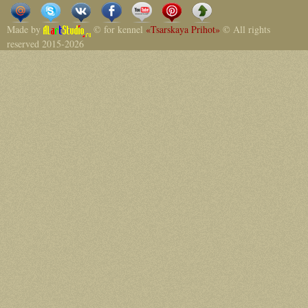
Made by
© for kennel
«Tsarskaya Prihot»
© All rights
reserved 2015-2026