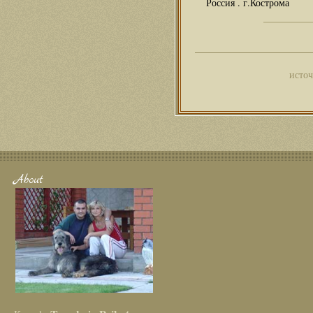
Россия . г.Кострома
источ
About