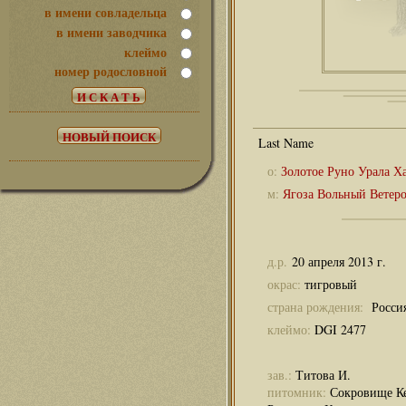
в имени совладельца
в имени заводчика
клеймо
номер родословной
о:
Золотое Руно Урала Х
м:
Ягоза Вольный Ветер
д.р.
20 апреля 2013 г.
окрас:
тигровый
страна рождения:
Росси
клеймо:
DGI 2477
зав.:
Титова И.
питомник:
Сокровище Ке