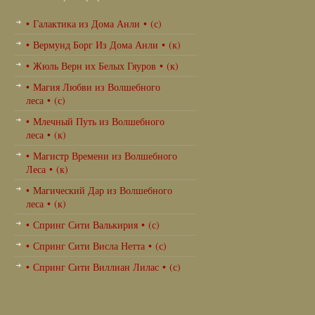
• Галактика из Дома Анли • (с)
• Вермунд Борг Из Дома Анли • (к)
• Жюль Верн их Белых Гяуров • (к)
• Магия Любви из Волшебного
леса • (с)
• Млечный Путь из Волшебного
леса • (к)
• Магистр Времени из Волшебного
Леса • (к)
• Магический Дар из Волшебного
леса • (к)
• Спринг Сити Валькирия • (с)
• Спринг Сити Висла Нетта • (с)
• Спринг Сити Виллиан Лилас • (с)