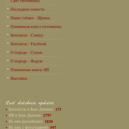
Сайт питомника
Последние новости
Наши собаки - Щенки
Племенная книга питомника
Контакты - Contact
Контакты - Facebook
О породе - Статьи
О породе - Форум
Племенные книги ИВ
Выставки
Last database updates
•
Каталогов в Базе Данных:
175
•
ИВ в Базе Данных:
2797
•
Из них российских:
1830
•
Из них с фотографией:
597