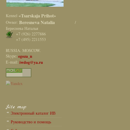
«Tsarskaja Prihot»
Kennel
Beresneva Natalia
Owner:
/
Береснева Наталья
+7 (926) 2277886
+7 (495) 2211553
RUSSIA. MOSCOW.
Skype:
egoza_n
E-mail:
iwdog@ya.ru
Site map
Электронный каталог ИВ
Руководство и помощь