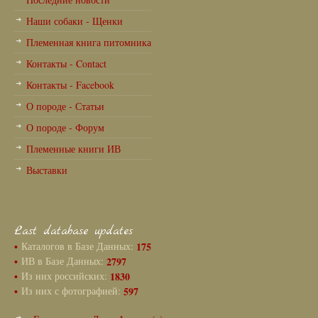
Наши собаки - Щенки
Племенная книга питомника
Контакты - Contact
Контакты - Facebook
О породе - Статьи
О породе - Форум
Племенные книги ИВ
Выставки
Last database updates
•
Каталогов в Базе Данных:
175
•
ИВ в Базе Данных:
2797
•
Из них российских:
1830
•
Из них с фотографией:
597