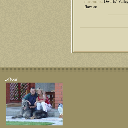
питомник:
Dwarfs` Valle
Латвия.
About