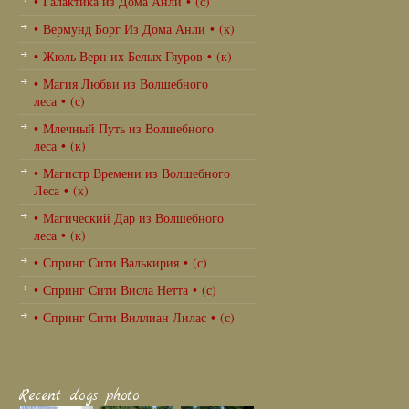
• Галактика из Дома Анли • (с)
• Вермунд Борг Из Дома Анли • (к)
• Жюль Верн их Белых Гяуров • (к)
• Магия Любви из Волшебного
леса • (с)
• Млечный Путь из Волшебного
леса • (к)
• Магистр Времени из Волшебного
Леса • (к)
• Магический Дар из Волшебного
леса • (к)
• Спринг Сити Валькирия • (с)
• Спринг Сити Висла Нетта • (с)
• Спринг Сити Виллиан Лилас • (с)
Recent dogs photo