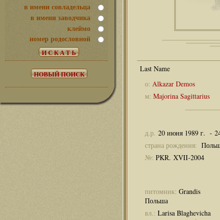
в имени совладельца
в имени заводчика
клеймо
номер родословной
о:
Alkazar Demos
м:
Majorina Sagittarius
д.р.
20 июня 1989 г. - 2
страна рождения:
Поль
№:
PKR. XVII-2004
питомник:
Grandis
Польша
вл.:
Larisa Blaghevicha