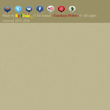
Made by
© for kennel
«Tsarskaya Prihot»
© All rights
reserved 2015-2026