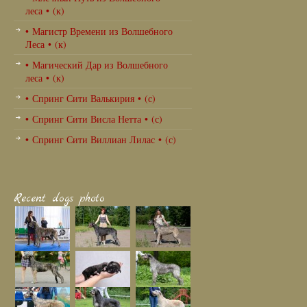
леса • (к)
• Магистр Времени из Волшебного
Леса • (к)
• Магический Дар из Волшебного
леса • (к)
• Спринг Сити Валькирия • (с)
• Спринг Сити Висла Нетта • (с)
• Спринг Сити Виллиан Лилас • (с)
Recent dogs photo