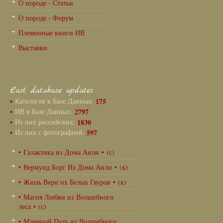
О породе - Статьи
О породе - Форум
Племенные книги ИВ
Выставки
Last database updates
•
Каталогов в Базе Данных:
175
•
ИВ в Базе Данных:
2797
•
Из них российских:
1830
•
Из них с фотографией:
597
• Галактика из Дома Анли • (с)
• Вермунд Борг Из Дома Анли • (к)
• Жюль Верн их Белых Гяуров • (к)
• Магия Любви из Волшебного
леса • (с)
• Млечный Путь из Волшебного