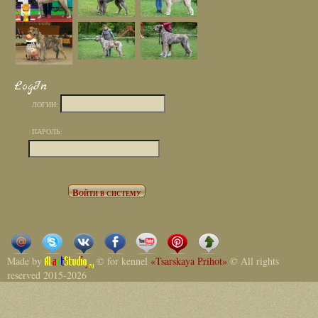
LogIn
ЛОГИН:
ПАРОЛЬ:
Made by
© for kennel
«Tsarskaya Prihot»
© All rights
reserved 2015-2026