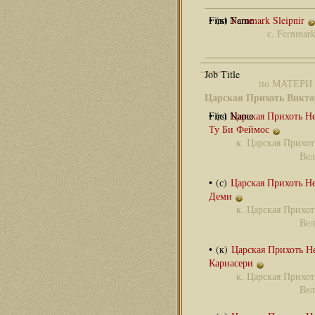
• (к)
Fernmark Sleipnir
с.
Fernmark
по МАТЕРИ
Царская Прихоть Викт
• (с)
Царская Прихоть Н
Ту Би Феймос
к.
Царская Прихот
Ве
• (с)
Царская Прихоть Н
Деми
к.
Царская Прихот
Ве
• (к)
Царская Прихоть Н
Карнасери
к.
Царская Прихот
Ве