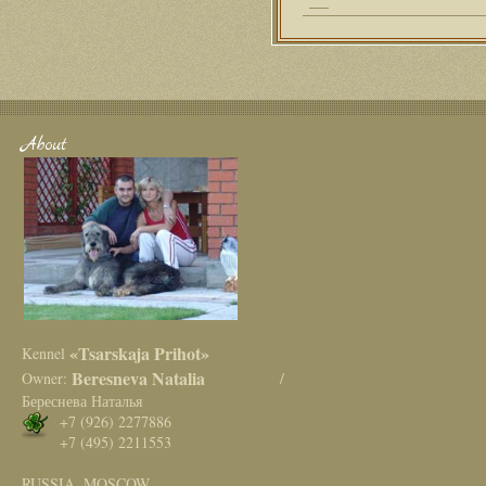
About
«Tsarskaja Prihot»
Kennel
Beresneva Natalia
Owner:
/
Береснева Наталья
+7 (926) 2277886
+7 (495) 2211553
RUSSIA. MOSCOW.