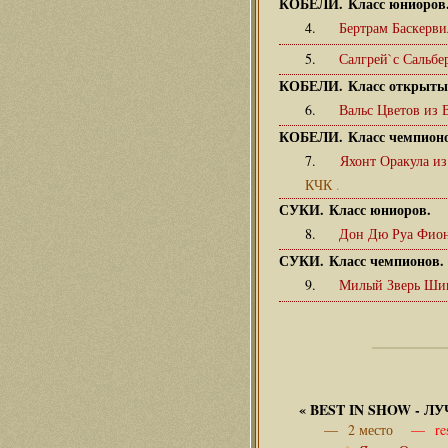
КОБЕЛИ. Класс юниоров
4.
Бертрам Баскерви
5.
Салгрей`с Сальбе
КОБЕЛИ. Класс открыты
6.
Вальс Цветов из
КОБЕЛИ. Класс чемпионо
7.
Яхонт Оракула и
КЧК
.
СУКИ. Класс юниоров.
8.
Дон Дю Руа Фио
СУКИ. Класс чемпионов.
9.
Милый Зверь Ши
«
BEST IN SHOW - 
— 2 место
— res.