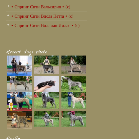
• Спринг Сити Валькирия • (с)
• Спринг Сити Висла Нетта • (с)
• Спринг Сити Виллиан Лилас • (с)
Recent dogs photo
LogIn