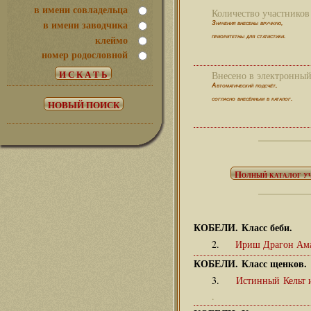
в имени совладельца
Количество участников 
в имени заводчика
Значения внесены вручную,
клеймо
приоритетны для статистики.
номер родословной
Внесено в электронный 
Автоматический подсчёт,
согласно внесённым в каталог.
КОБЕЛИ. Класс беби.
2.
Ириш Драгон Ам
КОБЕЛИ. Класс щенков.
3.
Истинный Кельт 
.