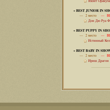
Яхонт Оракула
«
BEST JUNIOR IN 
— 2 место
— BIS 
Дон Дю Руа Ф
«
BEST PUPPY IN S
— 2 место
— BIS
Истинный Кель
«
BEST BABY IN SH
— 2 место
— BIS
Ириш Драгон 