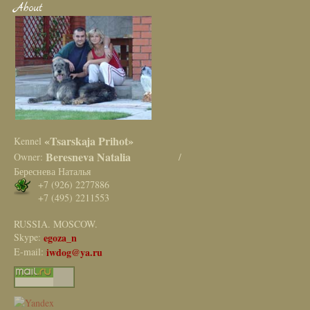
About
«Tsarskaja Prihot»
Kennel
Beresneva Natalia
Owner:
/
Береснева Наталья
+7 (926) 2277886
+7 (495) 2211553
RUSSIA. MOSCOW.
Skype:
egoza_n
E-mail:
iwdog@ya.ru