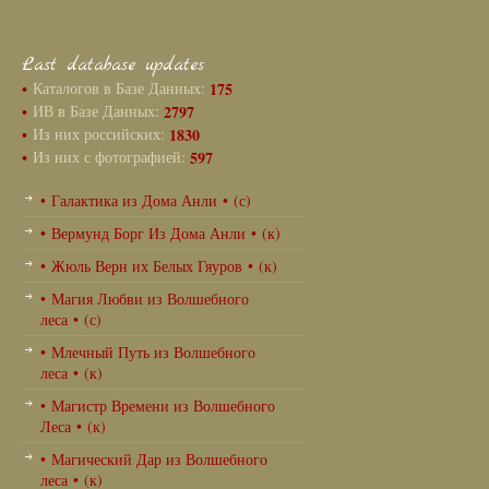
Last database updates
•
Каталогов в Базе Данных:
175
•
ИВ в Базе Данных:
2797
•
Из них российских:
1830
•
Из них с фотографией:
597
• Галактика из Дома Анли • (с)
• Вермунд Борг Из Дома Анли • (к)
• Жюль Верн их Белых Гяуров • (к)
• Магия Любви из Волшебного
леса • (с)
• Млечный Путь из Волшебного
леса • (к)
• Магистр Времени из Волшебного
Леса • (к)
• Магический Дар из Волшебного
леса • (к)