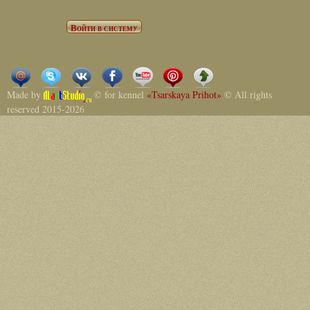
Made by
© for kennel
«Tsarskaya Prihot»
© All rights
reserved 2015-2026