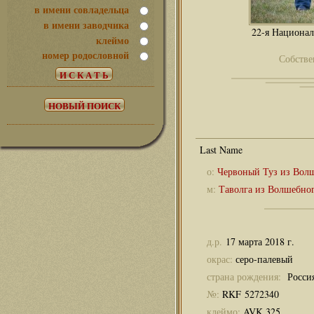
в имени совладельца
в имени заводчика
22-я Национал
клеймо
номер родословной
Собстве
о:
Червоный Туз из Вол
м:
Таволга из Волшебно
д.р.
17 марта 2018 г.
окрас:
серо-палевый
страна рождения:
Росси
№:
RKF 5272340
клеймо:
AVK 325