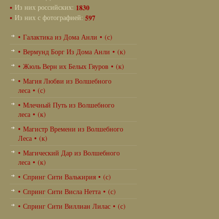
•
Из них российских:
1830
•
Из них с фотографией:
597
• Галактика из Дома Анли • (с)
• Вермунд Борг Из Дома Анли • (к)
• Жюль Верн их Белых Гяуров • (к)
• Магия Любви из Волшебного
леса • (с)
• Млечный Путь из Волшебного
леса • (к)
• Магистр Времени из Волшебного
Леса • (к)
• Магический Дар из Волшебного
леса • (к)
• Спринг Сити Валькирия • (с)
• Спринг Сити Висла Нетта • (с)
• Спринг Сити Виллиан Лилас • (с)