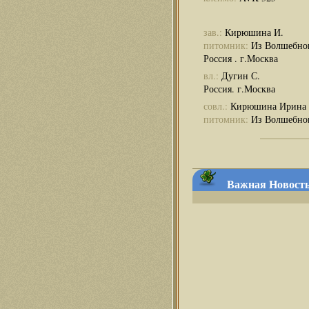
зав.:
Кирюшина И.
питомник:
Из Волшебно
Россия . г.Москва
вл.:
Дугин С.
Россия. г.Москва
совл.:
Кирюшина Ирина
питомник:
Из Волшебног
Важная Новость 