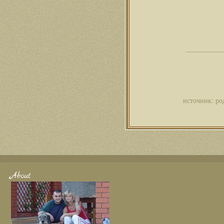
источник: ро
About