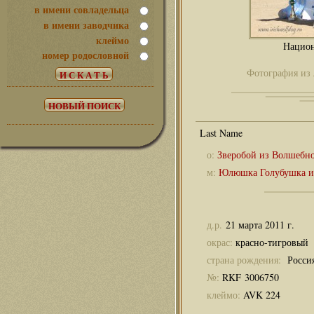
в имени совладельца
в имени заводчика
клеймо
Национ
номер родословной
Фотография из 
о:
Зверобой из Волшебно
м:
Юлюшка Голубушка и
д.р.
21 марта 2011 г.
окрас:
красно-тигровый
страна рождения:
Росси
№:
RKF 3006750
клеймо:
AVK 224