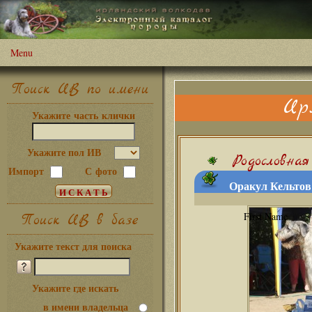
Menu
Поиск ИВ по имени
Ир
Укажите часть клички
Укажите пол ИВ
Родословная
Импорт
С фото
Оракул Кельтов 
Поиск ИВ в базе
Укажите текст для поиска
Укажите где искать
в имени владельца