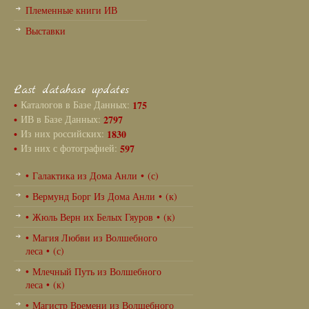
Племенные книги ИВ
Выставки
Last database updates
•
Каталогов в Базе Данных:
175
•
ИВ в Базе Данных:
2797
•
Из них российских:
1830
•
Из них с фотографией:
597
• Галактика из Дома Анли • (с)
• Вермунд Борг Из Дома Анли • (к)
• Жюль Верн их Белых Гяуров • (к)
• Магия Любви из Волшебного
леса • (с)
• Млечный Путь из Волшебного
леса • (к)
• Магистр Времени из Волшебного