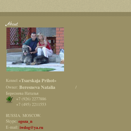
About
«Tsarskaja Prihot»
Kennel
Beresneva Natalia
Owner:
/
Береснева Наталья
+7 (926) 2277886
+7 (495) 2211553
RUSSIA. MOSCOW.
Skype:
egoza_n
E-mail:
iwdog@ya.ru