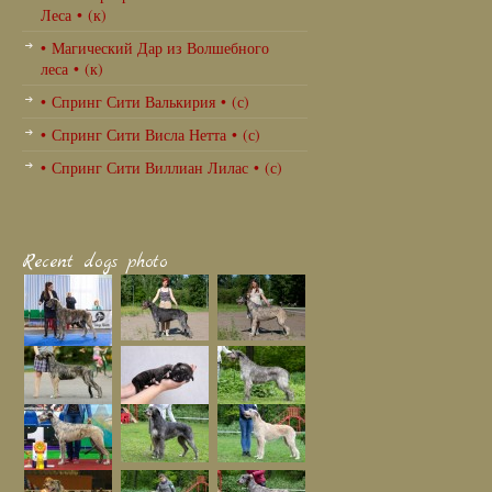
Леса • (к)
• Магический Дар из Волшебного
леса • (к)
• Спринг Сити Валькирия • (с)
• Спринг Сити Висла Нетта • (с)
• Спринг Сити Виллиан Лилас • (с)
Recent dogs photo