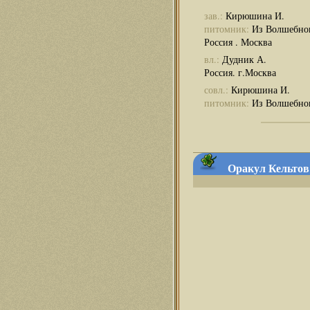
зав.:
Кирюшина И.
питомник:
Из Волшебно
Россия . Москва
вл.:
Дудник А.
Россия. г.Москва
совл.:
Кирюшина И.
питомник:
Из Волшебног
Оракул Кельтов 