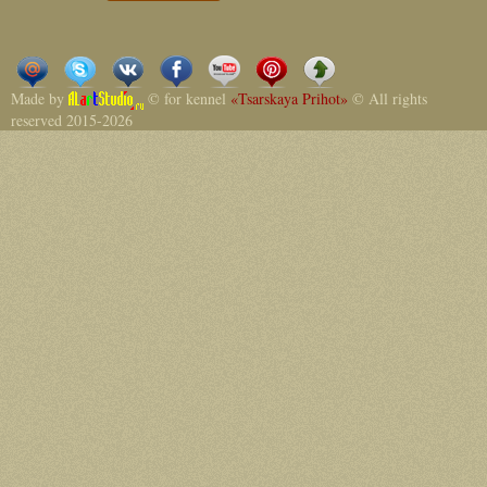
Made by
© for kennel
«Tsarskaya Prihot»
© All rights
reserved 2015-2026