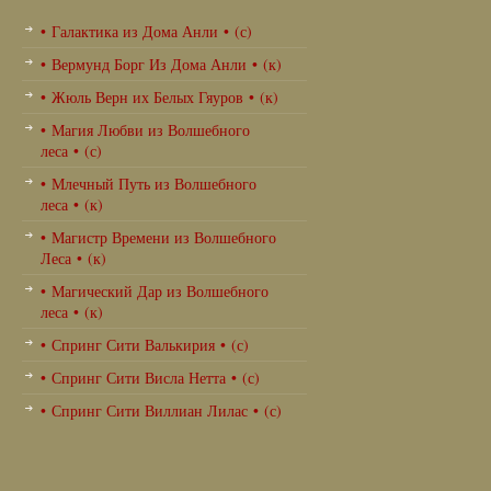
• Галактика из Дома Анли • (с)
• Вермунд Борг Из Дома Анли • (к)
• Жюль Верн их Белых Гяуров • (к)
• Магия Любви из Волшебного
леса • (с)
• Млечный Путь из Волшебного
леса • (к)
• Магистр Времени из Волшебного
Леса • (к)
• Магический Дар из Волшебного
леса • (к)
• Спринг Сити Валькирия • (с)
• Спринг Сити Висла Нетта • (с)
• Спринг Сити Виллиан Лилас • (с)