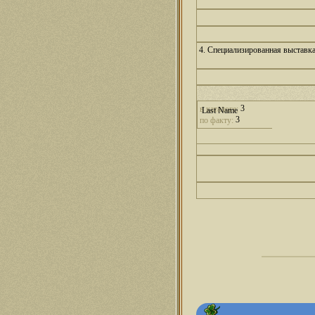
4. Специализированная выставк
3
в каталоге:
3
по факту: