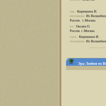
зав.:
Кирюшина И.
питомник:
Из Волшебно
Россия . г.Москва
вл.:
Оксана О.
Россия. г.Москва
совл.:
Кирюшина И.
питомник:
Из Волшебног
Эра Любви из Во