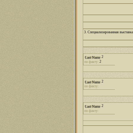
3. Специализированная выставк
2
в каталоге:
2
по факту:
2
в каталоге:
по факту:
2
в каталоге:
по факту: