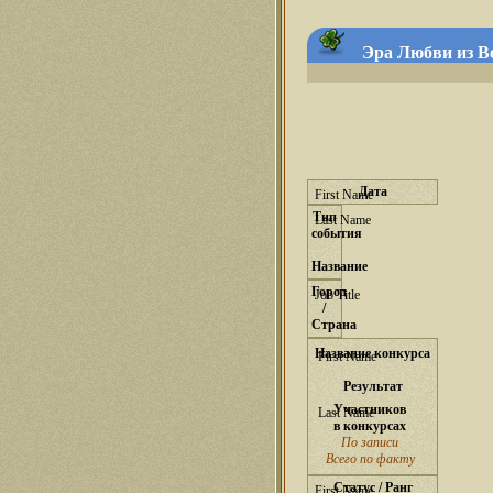
Эра Любви из Во
Дата
Тип
события
Название
Город
/
Страна
Название конкурса
Результат
Участников
в конкурсах
По записи
Всего по факту
Статус / Ранг