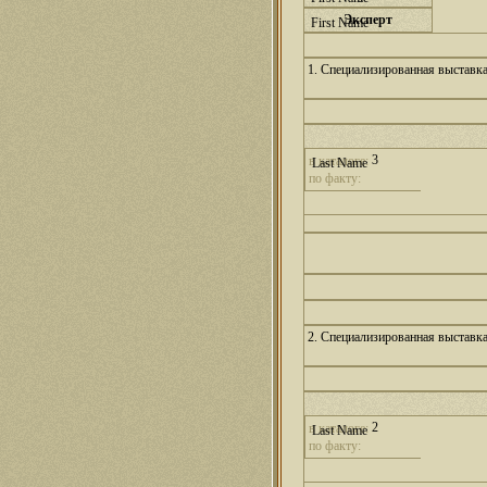
Эксперт
1. Специализированная выставк
3
в каталоге:
по факту:
2. Специализированная выставк
2
в каталоге:
по факту: