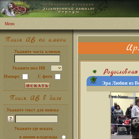
Menu
Поиск ИВ по имени
Ир
Укажите часть клички
Укажите пол ИВ
Родословная
Импорт
С фото
Эра Любви из Во
Поиск ИВ в базе
Укажите текст для поиска
Укажите где искать
в имени владельца