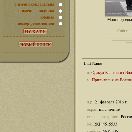
в имени совладельца
в имени заводчика
клеймо
Монопородная
номер родословной
Собстве
о:
Оракул Кельтов из Во
м:
Привилегия из Волше
д.р.
21 февраля 2016 г.
окрас:
пшеничный
страна рождения:
Росси
№:
RKF 4515533
клеймо:
AVK 306