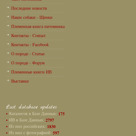
Последние новости
Наши собаки - Щенки
Племенная книга питомника
Контакты - Contact
Контакты - Facebook
О породе - Статьи
О породе - Форум
Племенные книги ИВ
Выставки
Last database updates
•
Каталогов в Базе Данных:
175
•
ИВ в Базе Данных:
2797
•
Из них российских:
1830
•
Из них с фотографией:
597